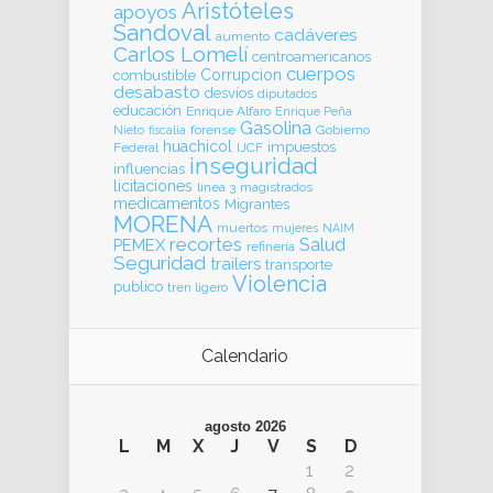
Aristóteles
apoyos
Sandoval
cadáveres
aumento
Carlos Lomelí
centroamericanos
cuerpos
Corrupcion
combustible
desabasto
desvíos
diputados
educación
Enrique Alfaro
Enrique Peña
Gasolina
forense
Gobierno
Nieto
fiscalia
huachicol
impuestos
Federal
IJCF
inseguridad
influencias
licitaciones
línea 3
magistrados
medicamentos
Migrantes
MORENA
muertos
mujeres
NAIM
recortes
Salud
PEMEX
refinería
Seguridad
trailers
transporte
Violencia
publico
tren ligero
Calendario
agosto 2026
L
M
X
J
V
S
D
1
2