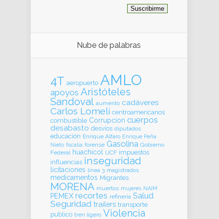
Nube de palabras
AMLO
4T
aeropuerto
Aristóteles
apoyos
Sandoval
cadáveres
aumento
Carlos Lomelí
centroamericanos
cuerpos
Corrupcion
combustible
desabasto
desvíos
diputados
educación
Enrique Alfaro
Enrique Peña
Gasolina
forense
Gobierno
Nieto
fiscalia
huachicol
impuestos
Federal
IJCF
inseguridad
influencias
licitaciones
línea 3
magistrados
medicamentos
Migrantes
MORENA
muertos
mujeres
NAIM
recortes
Salud
PEMEX
refinería
Seguridad
trailers
transporte
Violencia
publico
tren ligero