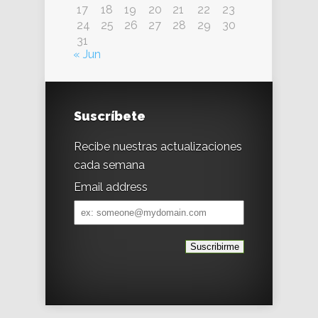
17
18
19
20
21
22
23
24
25
26
27
28
29
30
31
« Jun
Suscríbete
Recibe nuestras actualizaciones
cada semana
Email address
Email
address