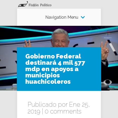
Navigation Menu
Gobierno Federal
destinará 4 mil 577
mdp en apoyos a
municipios
huachicoleros
Publicado por Ene 25,
2019 |
0 comments