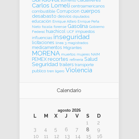
aumento
Carlos Lomelí
centroamericanos
cuerpos
Corrupcion
combustible
desabasto
desvíos
diputados
educación
Enrique Alfaro
Enrique Peña
Gasolina
forense
Gobierno
Nieto
fiscalia
huachicol
impuestos
Federal
IJCF
inseguridad
influencias
licitaciones
línea 3
magistrados
medicamentos
Migrantes
MORENA
muertos
mujeres
NAIM
recortes
Salud
PEMEX
refinería
Seguridad
trailers
transporte
Violencia
publico
tren ligero
Calendario
agosto 2026
L
M
X
J
V
S
D
1
2
3
4
5
6
7
8
9
10
11
12
13
14
15
16