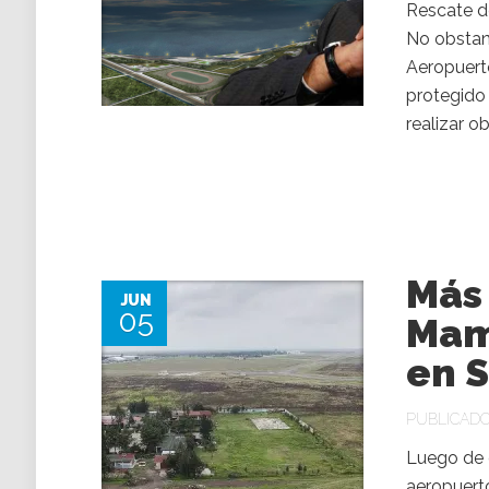
Rescate d
No obstant
Aeropuerto
protegido 
realizar o
Más
JUN
05
Mamu
en S
PUBLICADO 
Luego de q
aeropuerto