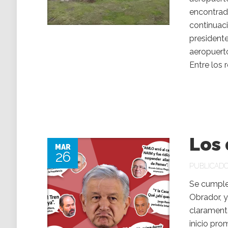
encontrado
continuaci
presidente
aeropuert
Entre los r
Los
MAR
26
PUBLICADO 
Se cumple
Obrador, 
claramente
inicio pr