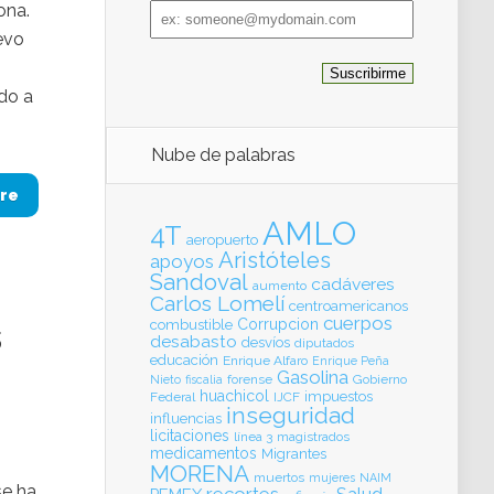
Email
zona.
address
evo
ado a
Nube de palabras
re
AMLO
4T
aeropuerto
Aristóteles
apoyos
Sandoval
cadáveres
aumento
Carlos Lomelí
centroamericanos
cuerpos
s
Corrupcion
combustible
desabasto
desvíos
diputados
educación
Enrique Alfaro
Enrique Peña
Gasolina
forense
Gobierno
Nieto
fiscalia
huachicol
impuestos
Federal
IJCF
inseguridad
influencias
licitaciones
línea 3
magistrados
medicamentos
Migrantes
MORENA
muertos
mujeres
NAIM
se ha