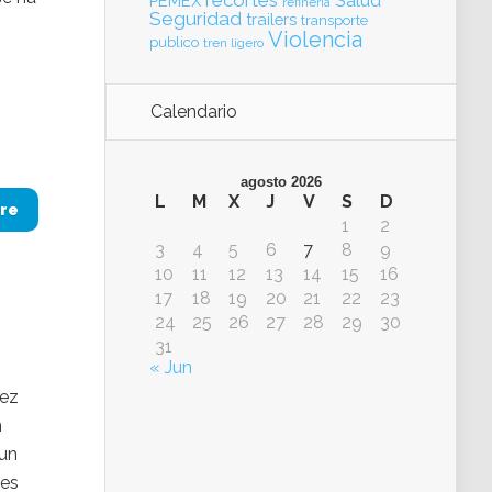
recortes
Salud
PEMEX
refinería
Seguridad
trailers
transporte
Violencia
publico
tren ligero
Calendario
agosto 2026
L
M
X
J
V
S
D
re
1
2
3
4
5
6
7
8
9
10
11
12
13
14
15
16
17
18
19
20
21
22
23
24
25
26
27
28
29
30
31
« Jun
pez
n
 un
nes