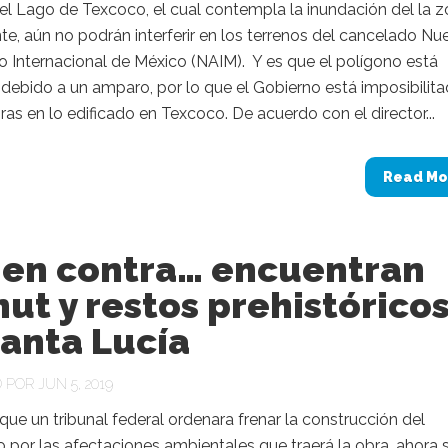
el Lago de Texcoco, el cual contempla la inundación del la 
e, aún no podrán interferir en los terrenos del cancelado Nu
 Internacional de México (NAIM). Y es que el polígono está
debido a un amparo, por lo que el Gobierno está imposibilit
bras en lo edificado en Texcoco. De acuerdo con el director...
Read Mo
 en contra… encuentran
t y restos prehistórico
anta Lucía
POR JUN 5, 2019
ue un tribunal federal ordenara frenar la construcción del
 por las afectaciones ambientales que traerá la obra, ahora 