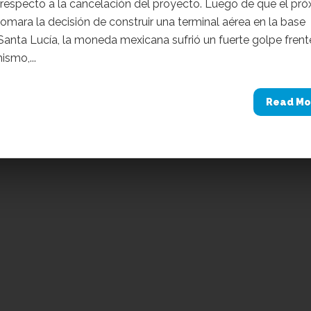
 respecto a la cancelación del proyecto. Luego de que el pr
omara la decisión de construir una terminal aérea en la base
 Santa Lucía, la moneda mexicana sufrió un fuerte golpe frent
ismo,...
Read Mo