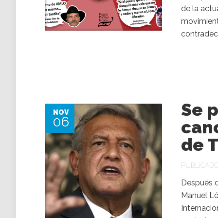
de la act
movimient
contradeci
Se 
NOV
06
can
de 
PUBLICADO 
Después de
Manuel Ló
Internacio