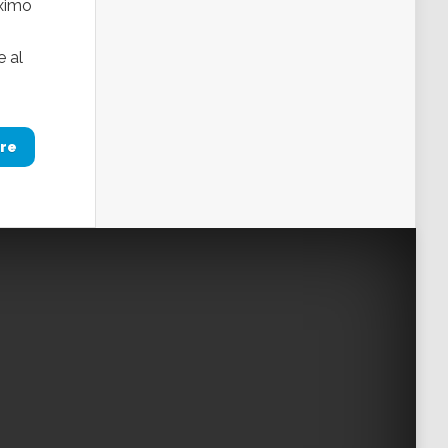
óximo
e al
re