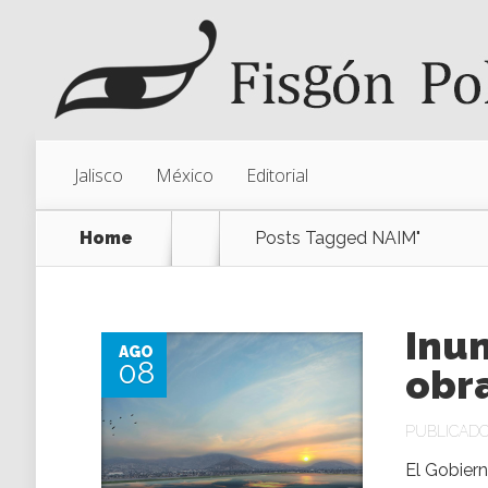
Jalisco
México
Editorial
Home
Posts Tagged
NAIM"
Inu
AGO
08
obr
PUBLICADO 
El Gobier