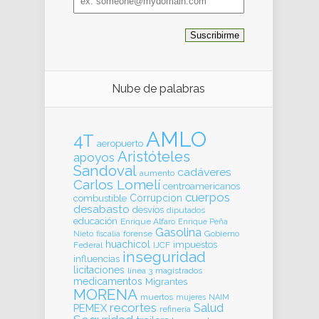
address
Nube de palabras
AMLO
4T
aeropuerto
Aristóteles
apoyos
Sandoval
cadáveres
aumento
Carlos Lomelí
centroamericanos
cuerpos
Corrupcion
combustible
desabasto
desvíos
diputados
educación
Enrique Alfaro
Enrique Peña
Gasolina
forense
Gobierno
Nieto
fiscalia
huachicol
impuestos
Federal
IJCF
inseguridad
influencias
licitaciones
línea 3
magistrados
medicamentos
Migrantes
MORENA
muertos
mujeres
NAIM
recortes
Salud
PEMEX
refinería