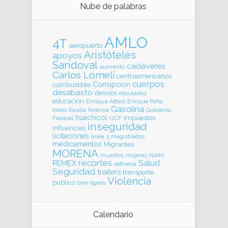
Nube de palabras
AMLO
4T
aeropuerto
Aristóteles
apoyos
Sandoval
cadáveres
aumento
Carlos Lomelí
centroamericanos
cuerpos
Corrupcion
combustible
desabasto
desvíos
diputados
educación
Enrique Alfaro
Enrique Peña
Gasolina
forense
Gobierno
Nieto
fiscalia
huachicol
impuestos
Federal
IJCF
inseguridad
influencias
licitaciones
línea 3
magistrados
medicamentos
Migrantes
MORENA
muertos
mujeres
NAIM
recortes
Salud
PEMEX
refinería
Seguridad
trailers
transporte
Violencia
publico
tren ligero
Calendario