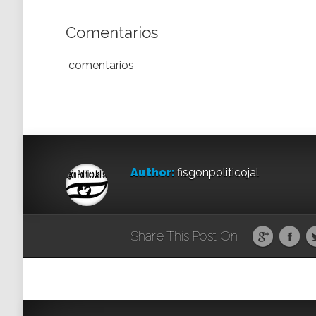
Comentarios
comentarios
Author:
fisgonpoliticojal
Share This Post On