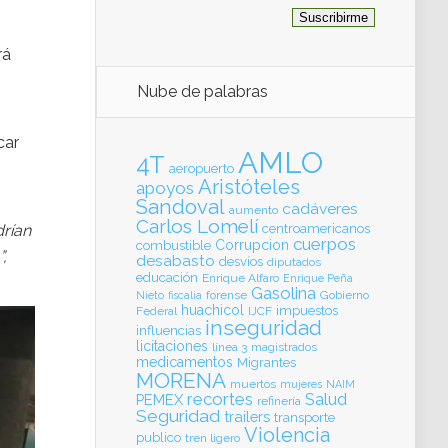
rá
Nube de palabras
car
AMLO
4T
aeropuerto
Aristóteles
apoyos
Sandoval
cadáveres
aumento
Carlos Lomelí
drían
centroamericanos
cuerpos
Corrupcion
combustible
,
desabasto
desvíos
diputados
educación
Enrique Alfaro
Enrique Peña
Gasolina
forense
Gobierno
Nieto
fiscalia
huachicol
impuestos
Federal
IJCF
inseguridad
influencias
licitaciones
línea 3
magistrados
medicamentos
Migrantes
MORENA
muertos
mujeres
NAIM
recortes
Salud
PEMEX
refinería
Seguridad
trailers
transporte
Violencia
publico
tren ligero