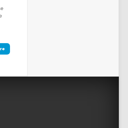
se
e
re