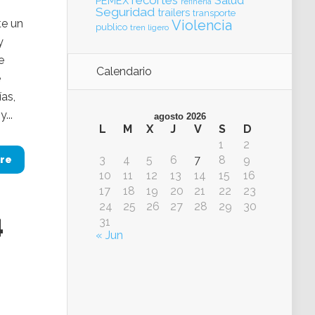
recortes
Salud
PEMEX
refinería
Seguridad
trailers
transporte
te un
Violencia
publico
tren ligero
y
e
Calendario
e
as,
...
agosto 2026
L
M
X
J
V
S
D
1
2
3
4
5
6
7
8
9
re
10
11
12
13
14
15
16
17
18
19
20
21
22
23
24
25
26
27
28
29
30
4
31
« Jun