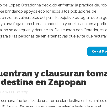
o de López Obrador ha decidido enfrentar la práctica del ro
le brindando apoyos económicos a los pobladores de
 en zonas vulnerables del país. El objetivo es lograr que la ge
a una fuga o una toma clandestina y que los inciten a partic
ña, no se acerquen y denuncien. De acuerdo con Obrador, est
grará si las personas tienen alternativas que evite que recurran 
Read Mo
uentran y clausuran tom
ndestina en Zapopan
POR ENE 22, 2019
e semana fue localizada una toma clandestina en los límites 
El Arenal. En un vuelo de reconocimiento instruido por el