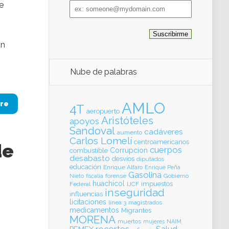
Email
e
address
o
un
Nube de palabras
AMLO
re
4T
aeropuerto
Aristóteles
apoyos
Sandoval
cadáveres
aumento
Carlos Lomelí
centroamericanos
de
cuerpos
Corrupcion
combustible
desabasto
desvíos
diputados
educación
Enrique Alfaro
Enrique Peña
Gasolina
forense
Gobierno
Nieto
fiscalia
huachicol
impuestos
Federal
IJCF
inseguridad
influencias
licitaciones
línea 3
magistrados
medicamentos
Migrantes
MORENA
muertos
mujeres
NAIM