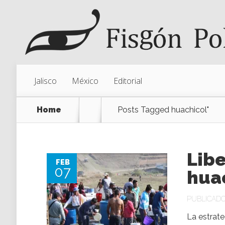
Jalisco
México
Editorial
Home
Posts Tagged
huachicol"
Libe
FEB
07
hua
PUBLICADO 
La estrat