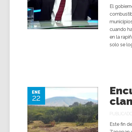
El gobiern
combustib
municipios
cuando hay
en la rapi
solo se lo
Enc
ENE
22
cla
PUBLICADO 
Este fin d
Zapopan y 