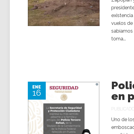
president
existencia
vuelos de
sabíamos s
toma...
Poli
ENE
16
en 
PUBLICADO 
Uno de los
emboscado