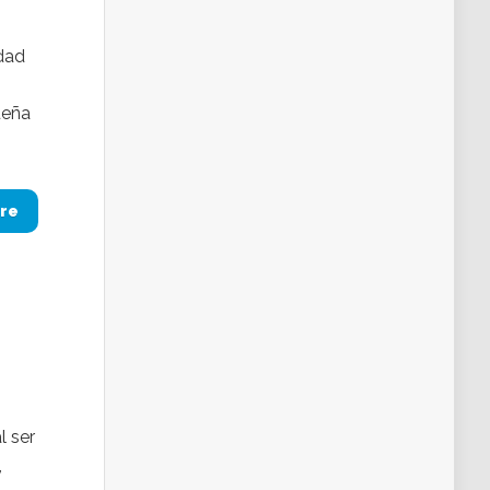
idad
ueña
re
l ser
,