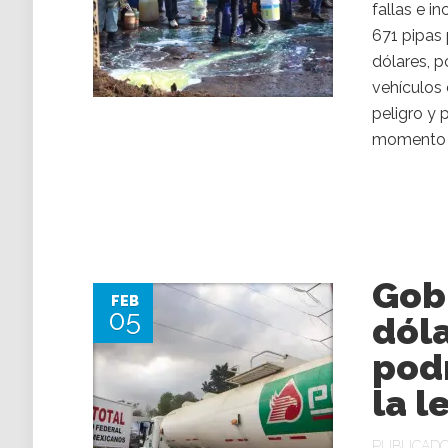
fallas e i
671 pipas 
dólares, p
vehículos 
peligro y
momento s
Gobi
FEB
05
dóla
pod
la l
PUBLICADO 