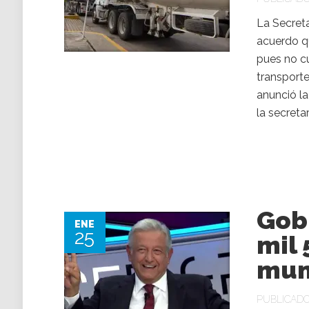
La Secret
acuerdo qu
pues no cu
transport
anunció la
la secreta
Gobi
ENE
25
mil
mun
PUBLICADO 