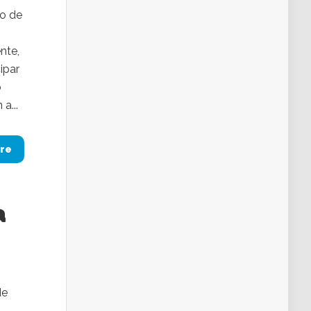
bo de
nte,
ipar
o
a...
re
a
de