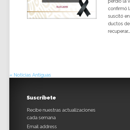
perdió la 
confirmó l
suscitó en
ductos de
recuperar..
« Noticias Antiguas
Suscríbete
Recibe nuestras actualizaciones
cada semana
Email address