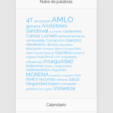
Nube de palabras
AMLO
4T
aeropuerto
Aristóteles
apoyos
Sandoval
cadáveres
aumento
Carlos Lomelí
centroamericanos
cuerpos
Corrupcion
combustible
desabasto
desvíos
diputados
educación
Enrique Alfaro
Enrique Peña
Gasolina
forense
Gobierno
Nieto
fiscalia
huachicol
impuestos
Federal
IJCF
inseguridad
influencias
licitaciones
línea 3
magistrados
medicamentos
Migrantes
MORENA
muertos
mujeres
NAIM
recortes
Salud
PEMEX
refinería
Seguridad
trailers
transporte
Violencia
publico
tren ligero
Calendario