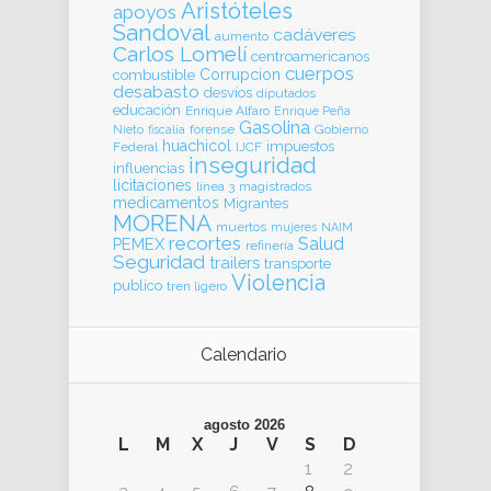
Aristóteles
apoyos
Sandoval
cadáveres
aumento
Carlos Lomelí
centroamericanos
cuerpos
Corrupcion
combustible
desabasto
desvíos
diputados
educación
Enrique Alfaro
Enrique Peña
Gasolina
forense
Gobierno
Nieto
fiscalia
huachicol
impuestos
Federal
IJCF
inseguridad
influencias
licitaciones
línea 3
magistrados
medicamentos
Migrantes
MORENA
muertos
mujeres
NAIM
recortes
Salud
PEMEX
refinería
Seguridad
trailers
transporte
Violencia
publico
tren ligero
Calendario
agosto 2026
L
M
X
J
V
S
D
1
2