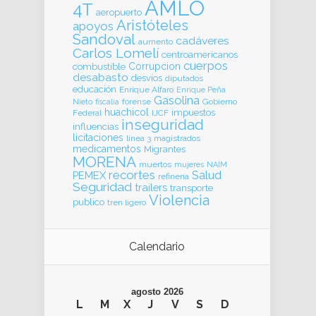
AMLO
4T
aeropuerto
Aristóteles
apoyos
Sandoval
cadáveres
aumento
Carlos Lomelí
centroamericanos
cuerpos
Corrupcion
combustible
desabasto
desvíos
diputados
educación
Enrique Alfaro
Enrique Peña
Gasolina
forense
Gobierno
Nieto
fiscalia
huachicol
impuestos
Federal
IJCF
inseguridad
influencias
licitaciones
línea 3
magistrados
medicamentos
Migrantes
MORENA
muertos
mujeres
NAIM
recortes
Salud
PEMEX
refinería
Seguridad
trailers
transporte
Violencia
publico
tren ligero
Calendario
agosto 2026
L
M
X
J
V
S
D