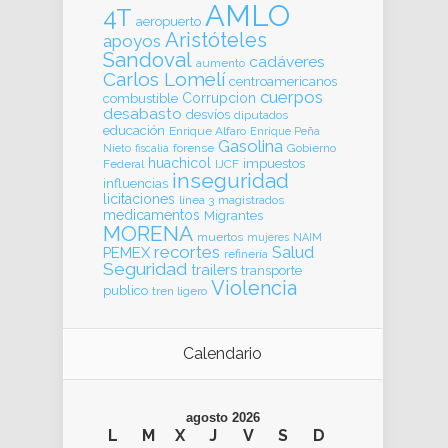
AMLO
4T
aeropuerto
Aristóteles
apoyos
Sandoval
cadáveres
aumento
Carlos Lomelí
centroamericanos
cuerpos
Corrupcion
combustible
desabasto
desvíos
diputados
educación
Enrique Alfaro
Enrique Peña
Gasolina
forense
Gobierno
Nieto
fiscalia
huachicol
impuestos
Federal
IJCF
inseguridad
influencias
licitaciones
línea 3
magistrados
medicamentos
Migrantes
MORENA
muertos
mujeres
NAIM
recortes
Salud
PEMEX
refinería
Seguridad
trailers
transporte
Violencia
publico
tren ligero
Calendario
agosto 2026
L
M
X
J
V
S
D