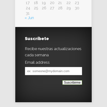
17
18
19
20
21
22
23
24
25
26
27
28
29
30
31
« Jun
Suscríbete
Recibe nuestras actualizaciones
cada semana
Email address
Email
address