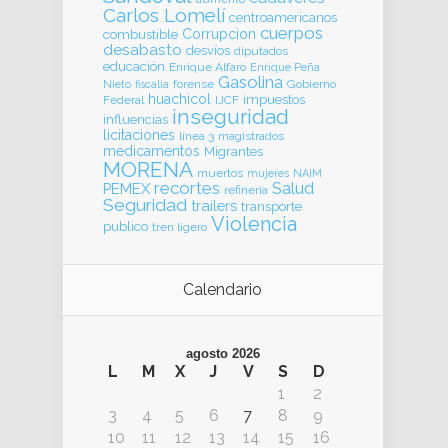
Carlos Lomelí
centroamericanos
cuerpos
Corrupcion
combustible
desabasto
desvíos
diputados
educación
Enrique Alfaro
Enrique Peña
Gasolina
forense
Gobierno
Nieto
fiscalia
huachicol
impuestos
Federal
IJCF
inseguridad
influencias
licitaciones
línea 3
magistrados
medicamentos
Migrantes
MORENA
muertos
mujeres
NAIM
recortes
Salud
PEMEX
refinería
Seguridad
trailers
transporte
Violencia
publico
tren ligero
Calendario
agosto 2026
L
M
X
J
V
S
D
1
2
3
4
5
6
7
8
9
10
11
12
13
14
15
16