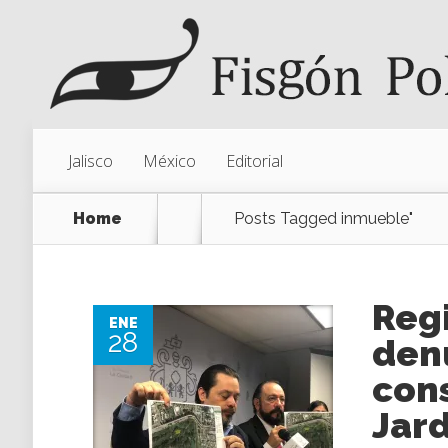
Jalisco
México
Editorial
Home
Posts Tagged
inmueble"
Reg
ENE
28
den
cons
Jard