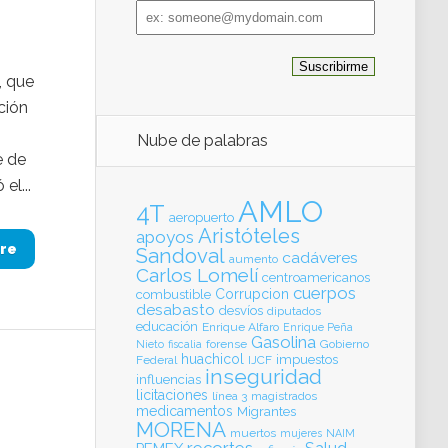
Email
address
, que
ción
Nube de palabras
e de
el...
AMLO
4T
aeropuerto
Aristóteles
apoyos
re
Sandoval
cadáveres
aumento
Carlos Lomelí
centroamericanos
cuerpos
Corrupcion
combustible
desabasto
desvíos
diputados
educación
Enrique Alfaro
Enrique Peña
Gasolina
forense
Gobierno
Nieto
fiscalia
huachicol
impuestos
Federal
IJCF
inseguridad
influencias
licitaciones
línea 3
magistrados
medicamentos
Migrantes
MORENA
muertos
mujeres
NAIM