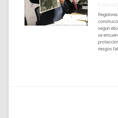
PUBLICADO 
Regidores
construcci
según ello
se encuen
protección
riesgos fa