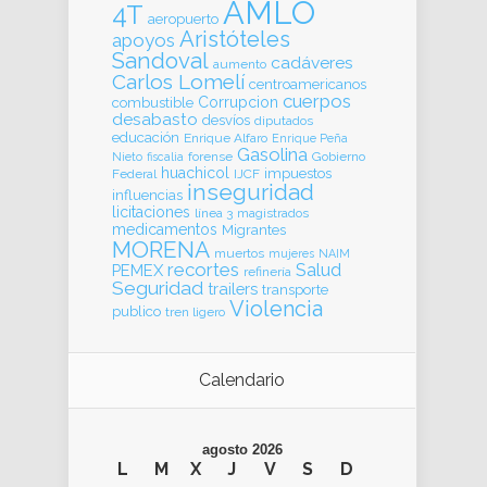
AMLO
4T
aeropuerto
Aristóteles
apoyos
Sandoval
cadáveres
aumento
Carlos Lomelí
centroamericanos
cuerpos
Corrupcion
combustible
desabasto
desvíos
diputados
educación
Enrique Alfaro
Enrique Peña
Gasolina
forense
Gobierno
Nieto
fiscalia
huachicol
impuestos
Federal
IJCF
inseguridad
influencias
licitaciones
línea 3
magistrados
medicamentos
Migrantes
MORENA
muertos
mujeres
NAIM
recortes
Salud
PEMEX
refinería
Seguridad
trailers
transporte
Violencia
publico
tren ligero
Calendario
agosto 2026
L
M
X
J
V
S
D