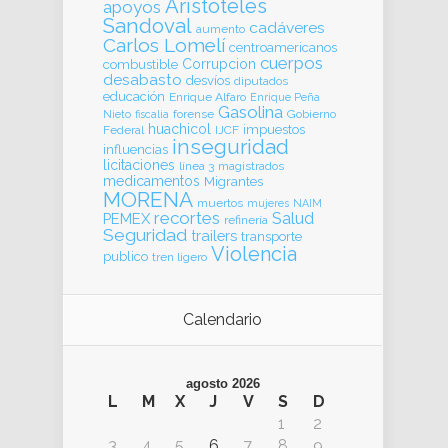
Aristóteles
apoyos
Sandoval
cadáveres
aumento
Carlos Lomelí
centroamericanos
cuerpos
Corrupcion
combustible
desabasto
desvíos
diputados
educación
Enrique Alfaro
Enrique Peña
Gasolina
forense
Gobierno
Nieto
fiscalia
huachicol
impuestos
Federal
IJCF
inseguridad
influencias
licitaciones
línea 3
magistrados
medicamentos
Migrantes
MORENA
muertos
mujeres
NAIM
recortes
Salud
PEMEX
refinería
Seguridad
trailers
transporte
Violencia
publico
tren ligero
Calendario
agosto 2026
L
M
X
J
V
S
D
1
2
3
4
5
6
7
8
9