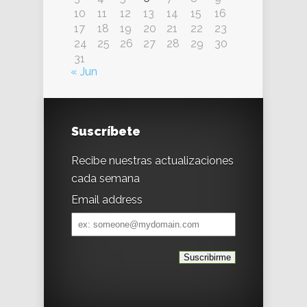
10
11
12
13
14
15
16
17
18
19
20
21
22
23
24
25
26
27
28
29
30
31
« Jun
Suscríbete
Recibe nuestras actualizaciones
cada semana
Email address
Email
address