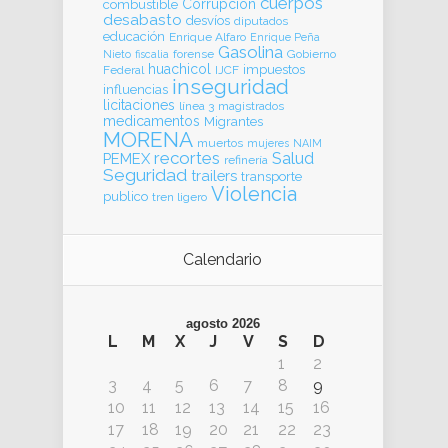
cuerpos
Corrupcion
combustible
desabasto
desvíos
diputados
educación
Enrique Alfaro
Enrique Peña
Gasolina
forense
Gobierno
Nieto
fiscalia
huachicol
impuestos
Federal
IJCF
inseguridad
influencias
licitaciones
línea 3
magistrados
medicamentos
Migrantes
MORENA
muertos
mujeres
NAIM
recortes
Salud
PEMEX
refinería
Seguridad
trailers
transporte
Violencia
publico
tren ligero
Calendario
agosto 2026
L
M
X
J
V
S
D
1
2
3
4
5
6
7
8
9
10
11
12
13
14
15
16
17
18
19
20
21
22
23