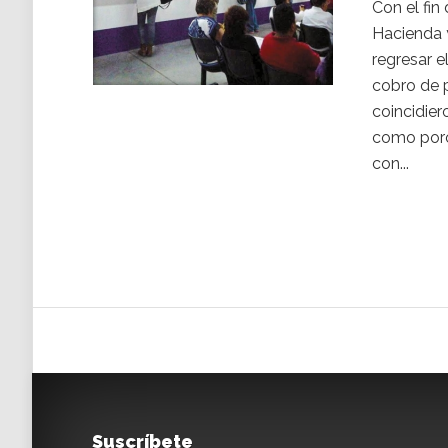
Con el fin
Hacienda 
regresar e
cobro de p
coincidier
como porc
con...
Suscríbete