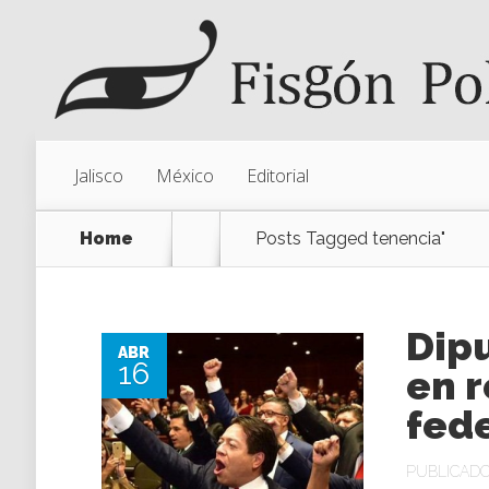
Jalisco
México
Editorial
Home
Posts Tagged
tenencia"
Dip
ABR
16
en r
fed
PUBLICADO 