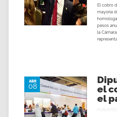
El cobro d
mayoría d
homologad
pesos anua
la Cámara 
representa
Dip
ABR
08
el c
el p
PUBLICADO 