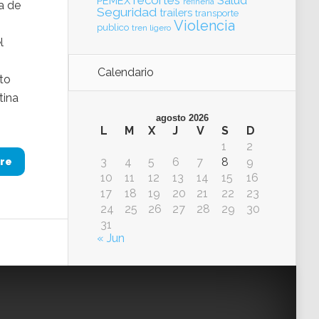
recortes
Salud
PEMEX
refinería
a de
Seguridad
trailers
transporte
Violencia
publico
tren ligero
l
Calendario
nto
tina
agosto 2026
L
M
X
J
V
S
D
1
2
3
4
5
6
7
8
9
re
10
11
12
13
14
15
16
17
18
19
20
21
22
23
24
25
26
27
28
29
30
31
« Jun