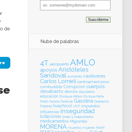
Email
address
r
e
to de
Nube de palabras
AMLO
4T
re
aeropuerto
Aristóteles
apoyos
Sandoval
cadáveres
aumento
Carlos Lomelí
centroamericanos
cuerpos
se
Corrupcion
combustible
desabasto
desvíos
diputados
educación
Enrique Alfaro
Enrique Peña
Gasolina
forense
Gobierno
Nieto
fiscalia
huachicol
impuestos
Federal
IJCF
inseguridad
influencias
licitaciones
línea 3
magistrados
medicamentos
Migrantes
MORENA
muertos
mujeres
NAIM