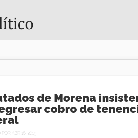
utados de Morena insiste
egresar cobro de tenenc
eral
POR ABR 16, 2019