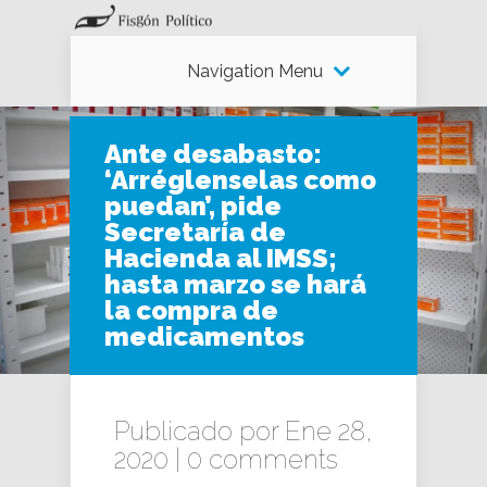
Navigation Menu
Ante desabasto:
‘Arréglenselas como
puedan’, pide
Secretaría de
Hacienda al IMSS;
hasta marzo se hará
la compra de
medicamentos
Publicado por Ene 28,
2020 |
0 comments