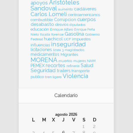
Aristóteles
apoyos
Sandoval
cadáveres
aumento
Carlos Lomelí
centroamericanos
cuerpos
Corrupcion
combustible
desabasto
desvíos
diputados
educación
Enrique Alfaro
Enrique Peña
Gasolina
forense
Gobierno
Nieto
fiscalia
huachicol
impuestos
Federal
IJCF
inseguridad
influencias
licitaciones
línea 3
magistrados
medicamentos
Migrantes
MORENA
muertos
mujeres
NAIM
recortes
Salud
PEMEX
refinería
Seguridad
trailers
transporte
Violencia
publico
tren ligero
Calendario
agosto 2026
L
M
X
J
V
S
D
1
2
3
4
5
6
7
8
9