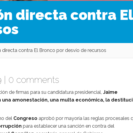
n directa contra E
sos
directa contra El Bronco por desvío de recursos
9 |
0 comments
ción de firmas para su candidatura presidencial,
Jaime
n una amonestación, una multa económica, la destituc
no del
Congreso
aprobó por mayoría las reglas procesales 
orrupción
para establecer una sanción en contra del