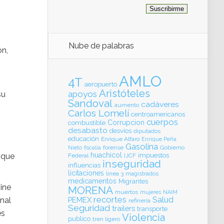
Nube de palabras
ón,
AMLO
4T
aeropuerto
Aristóteles
apoyos
su
Sandoval
cadáveres
aumento
Carlos Lomelí
centroamericanos
cuerpos
Corrupcion
combustible
desabasto
desvíos
diputados
educación
Enrique Alfaro
Enrique Peña
Gasolina
forense
Gobierno
Nieto
fiscalia
huachicol
 que
impuestos
Federal
IJCF
inseguridad
influencias
licitaciones
línea 3
magistrados
medicamentos
Migrantes
ine
MORENA
muertos
mujeres
NAIM
recortes
Salud
onal
PEMEX
refinería
Seguridad
trailers
transporte
es
Violencia
publico
tren ligero