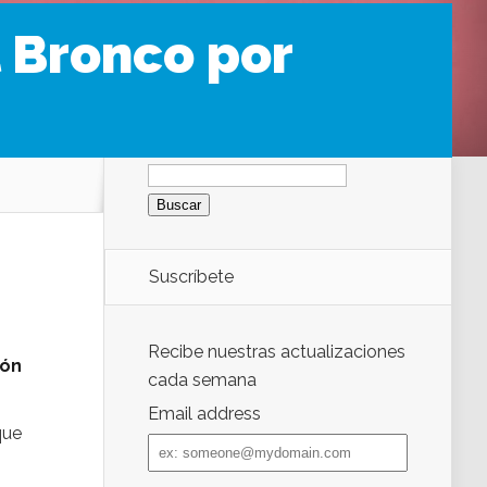
l Bronco por
Buscar:
Suscríbete
Recibe nuestras actualizaciones
ión
cada semana
Email address
que
Email
address