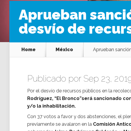
Aprueban sanció
desvío de recur
Home
México
Aprueban sanción 
Publicado por Sep 23, 201
Por el desvío de recursos públicos en la recolec
Rodríguez, “El Bronco”será sancionado co
y/o la inhabilitación.
Con 37 votos a favor y dos abstenciones, el ple
previamente se avalaron en la
Comisión Antic