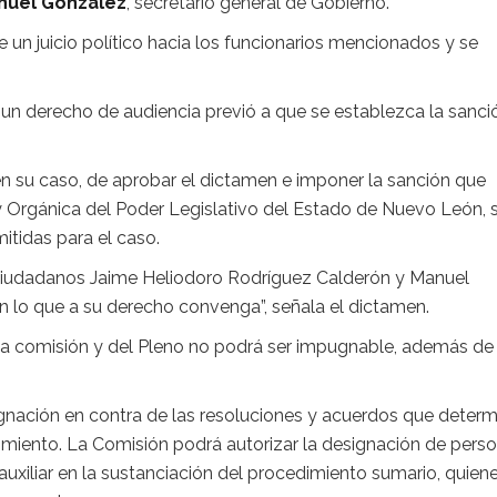
uel González
, secretario general de Gobierno.
e un juicio político hacia los funcionarios mencionados y se
un derecho de audiencia previó a que se establezca la sanci
 en su caso, de aprobar el dictamen e imponer la sanción que
y Orgánica del Poder Legislativo del Estado de Nuevo León, 
itidas para el caso.
 Ciudadanos Jaime Heliodoro Rodríguez Calderón y Manuel
en lo que a su derecho convenga”, señala el dictamen.
la comisión y del Pleno no podrá ser impugnable, además de
nación en contra de las resoluciones y acuerdos que determ
imiento. La Comisión podrá autorizar la designación de pers
 auxiliar en la sustanciación del procedimiento sumario, quien