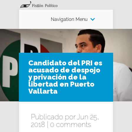
Navigation Menu
Candidato del PRI es
acusado de despojo
y privación de la
libertad en Puerto
Vallarta
Publicado por Jun 25,
2018 |
0 comments