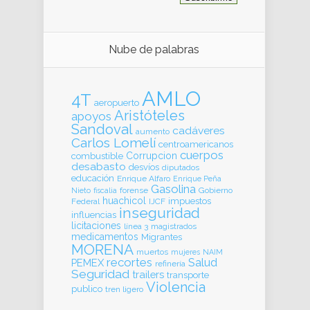
Nube de palabras
AMLO
4T
aeropuerto
Aristóteles
apoyos
Sandoval
cadáveres
aumento
Carlos Lomelí
centroamericanos
cuerpos
Corrupcion
combustible
desabasto
desvíos
diputados
educación
Enrique Alfaro
Enrique Peña
Gasolina
forense
Gobierno
Nieto
fiscalia
huachicol
impuestos
Federal
IJCF
inseguridad
influencias
licitaciones
línea 3
magistrados
medicamentos
Migrantes
MORENA
muertos
mujeres
NAIM
recortes
Salud
PEMEX
refinería
Seguridad
trailers
transporte
Violencia
publico
tren ligero