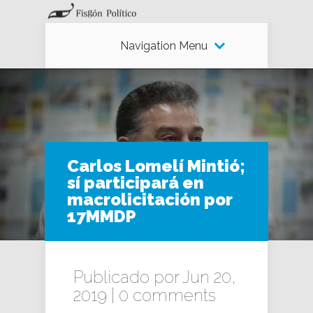
Navigation Menu
Carlos Lomelí Mintió;
sí participará en
macrolicitación por
17MMDP
Publicado por Jun 20,
2019 |
0 comments