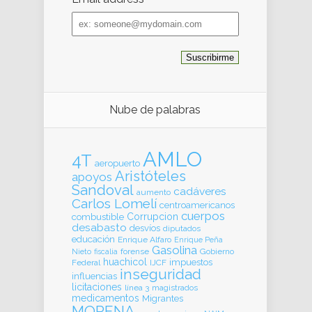
Email
address
Nube de palabras
AMLO
4T
aeropuerto
Aristóteles
apoyos
Sandoval
cadáveres
aumento
Carlos Lomelí
centroamericanos
cuerpos
Corrupcion
combustible
desabasto
desvíos
diputados
educación
Enrique Alfaro
Enrique Peña
Gasolina
forense
Gobierno
Nieto
fiscalia
huachicol
impuestos
Federal
IJCF
inseguridad
influencias
licitaciones
línea 3
magistrados
medicamentos
Migrantes
MORENA