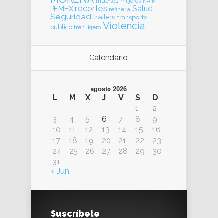
muertos
mujeres
NAIM
recortes
Salud
PEMEX
refinería
Seguridad
trailers
transporte
Violencia
publico
tren ligero
Calendario
agosto 2026
L
M
X
J
V
S
D
1
2
3
4
5
6
7
8
9
10
11
12
13
14
15
16
17
18
19
20
21
22
23
24
25
26
27
28
29
30
31
« Jun
Suscríbete