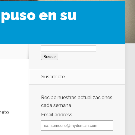
puso en su
Buscar:
Suscríbete
Recibe nuestras actualizaciones
cada semana
 neto
Email address
Email
address