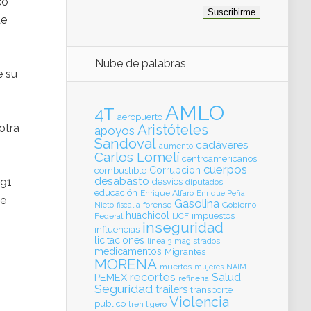
co
de
Nube de palabras
e su
AMLO
4T
aeropuerto
otra
Aristóteles
apoyos
Sandoval
cadáveres
aumento
Carlos Lomelí
centroamericanos
cuerpos
Corrupcion
combustible
desabasto
891
desvíos
diputados
educación
Enrique Alfaro
Enrique Peña
de
Gasolina
forense
Gobierno
Nieto
fiscalia
huachicol
impuestos
Federal
IJCF
inseguridad
influencias
licitaciones
línea 3
magistrados
medicamentos
Migrantes
MORENA
muertos
mujeres
NAIM
recortes
Salud
PEMEX
refinería
Seguridad
trailers
transporte
Violencia
publico
tren ligero