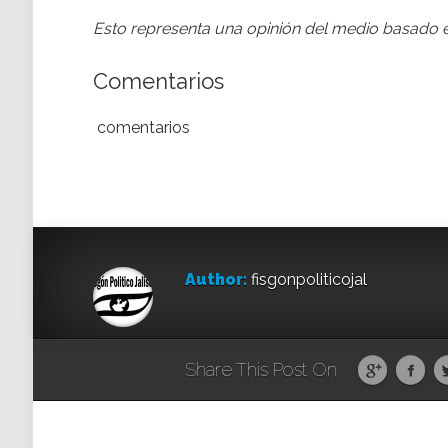
Esto representa una opinión del medio basado e
Comentarios
comentarios
Author:
fisgonpoliticojal
Share This Post On