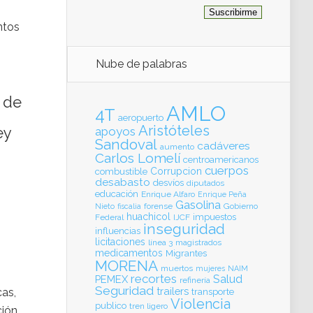
ntos
Nube de palabras
 de
AMLO
4T
aeropuerto
Aristóteles
ey
apoyos
Sandoval
cadáveres
aumento
Carlos Lomelí
centroamericanos
cuerpos
Corrupcion
combustible
desabasto
desvíos
diputados
educación
Enrique Alfaro
Enrique Peña
Gasolina
forense
Gobierno
Nieto
fiscalia
huachicol
impuestos
Federal
IJCF
inseguridad
influencias
licitaciones
línea 3
magistrados
medicamentos
Migrantes
MORENA
muertos
mujeres
NAIM
recortes
Salud
PEMEX
refinería
Seguridad
trailers
cas,
transporte
Violencia
publico
tren ligero
ción