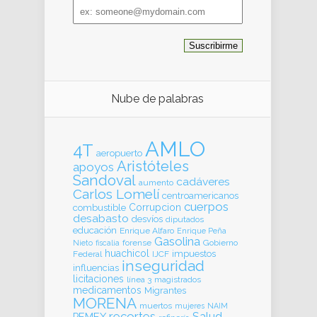
Email
address
Nube de palabras
AMLO
4T
aeropuerto
Aristóteles
apoyos
Sandoval
cadáveres
aumento
Carlos Lomelí
centroamericanos
cuerpos
Corrupcion
combustible
desabasto
desvíos
diputados
educación
Enrique Alfaro
Enrique Peña
Gasolina
forense
Gobierno
Nieto
fiscalia
huachicol
impuestos
Federal
IJCF
inseguridad
influencias
licitaciones
línea 3
magistrados
medicamentos
Migrantes
MORENA
muertos
mujeres
NAIM
recortes
Salud
PEMEX