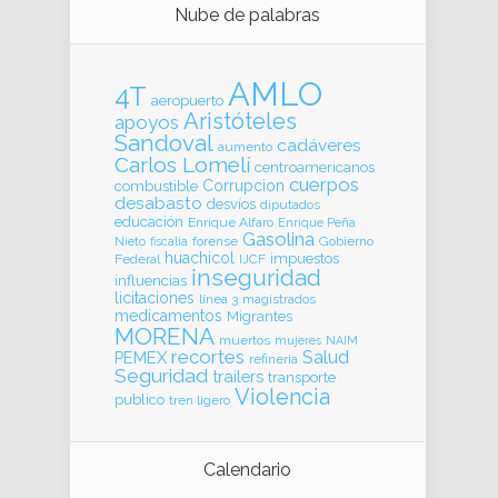
Nube de palabras
AMLO
4T
aeropuerto
Aristóteles
apoyos
Sandoval
cadáveres
aumento
Carlos Lomelí
centroamericanos
cuerpos
Corrupcion
combustible
desabasto
desvíos
diputados
educación
Enrique Alfaro
Enrique Peña
Gasolina
forense
Gobierno
Nieto
fiscalia
huachicol
impuestos
Federal
IJCF
inseguridad
influencias
licitaciones
línea 3
magistrados
medicamentos
Migrantes
MORENA
muertos
mujeres
NAIM
recortes
Salud
PEMEX
refinería
Seguridad
trailers
transporte
Violencia
publico
tren ligero
Calendario