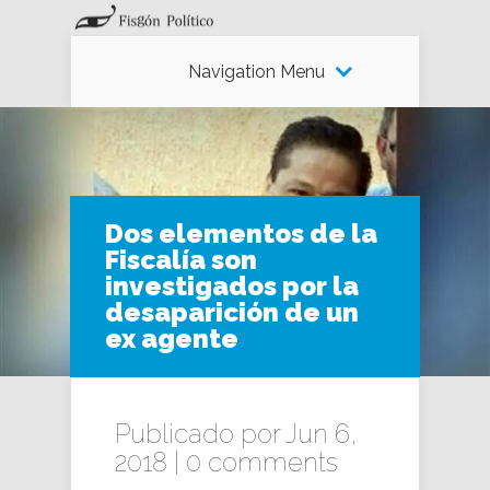
Navigation Menu
Dos elementos de la
Fiscalía son
investigados por la
desaparición de un
ex agente
Publicado por Jun 6,
2018 |
0 comments