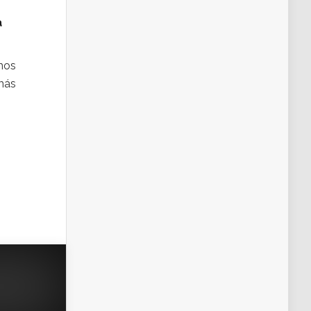
a
mos
emás