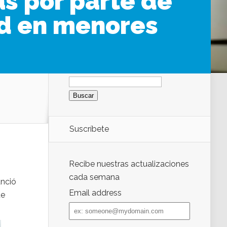
as por parte de
id en menores
Buscar:
Suscríbete
Recibe nuestras actualizaciones
cada semana
unció
Email address
de
Email
address