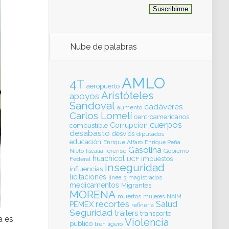
Nube de palabras
AMLO
4T
aeropuerto
Aristóteles
apoyos
Sandoval
cadáveres
aumento
Carlos Lomelí
centroamericanos
cuerpos
Corrupcion
combustible
desabasto
desvíos
diputados
educación
Enrique Alfaro
Enrique Peña
Gasolina
forense
Gobierno
Nieto
fiscalia
huachicol
impuestos
Federal
IJCF
inseguridad
influencias
licitaciones
línea 3
magistrados
medicamentos
Migrantes
MORENA
muertos
mujeres
NAIM
recortes
Salud
PEMEX
refinería
Seguridad
trailers
transporte
a es
Violencia
publico
tren ligero