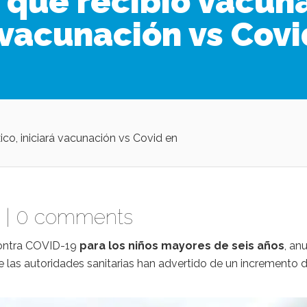
s que recibió vacun
á vacunación vs Cov
ico, iniciará vacunación vs Covid en
 |
0 comments
 contra COVID-19
para los niños mayores de seis años
, an
 las autoridades sanitarias han advertido de un incremento 