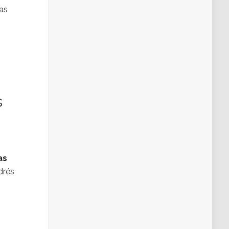
as
s
as
drés