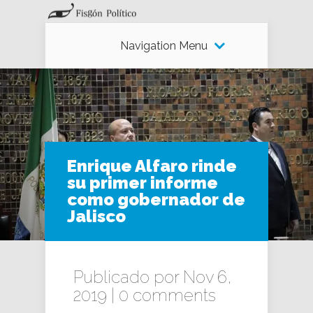
Navigation Menu
Enrique Alfaro rinde
su primer informe
como gobernador de
Jalisco
Publicado por Nov 6,
2019 |
0 comments