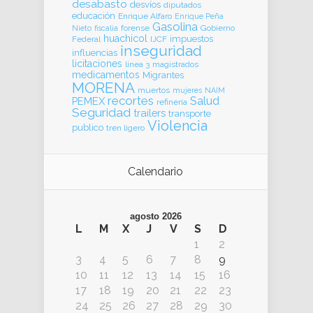
desabasto
desvíos
diputados
educación
Enrique Alfaro
Enrique Peña
Gasolina
forense
Gobierno
Nieto
fiscalia
huachicol
impuestos
Federal
IJCF
inseguridad
influencias
licitaciones
línea 3
magistrados
medicamentos
Migrantes
MORENA
muertos
mujeres
NAIM
recortes
Salud
PEMEX
refinería
Seguridad
trailers
transporte
Violencia
publico
tren ligero
Calendario
agosto 2026
L
M
X
J
V
S
D
1
2
3
4
5
6
7
8
9
10
11
12
13
14
15
16
17
18
19
20
21
22
23
24
25
26
27
28
29
30