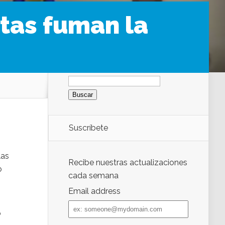
stas fuman la
Buscar:
Suscríbete
las
Recibe nuestras actualizaciones
o
cada semana
Email address
Email
address
o