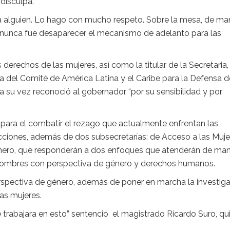
 disculpa.
a alguien. Lo hago con mucho respeto. Sobre la mesa, de ma
or nunca fue desaparecer el mecanismo de adelanto para las
 derechos de las mujeres, así como la titular de la Secretaria,
del Comité de América Latina y el Caribe para la Defensa d
 su vez reconoció al gobernador “por su sensibilidad y por
 para el combatir el rezago que actualmente enfrentan las
cciones, además de dos subsecretarías: de Acceso a las Muje
Género, que responderán a dos enfoques que atenderán de ma
y hombres con perspectiva de género y derechos humanos.
rspectiva de género, además de poner en marcha la investig
as mujeres.
e trabajara en esto” sentenció el magistrado Ricardo Suro, qu