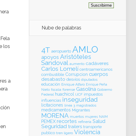
nera
Nube de palabras
 Fela
e los
AMLO
4T
aeropuerto
Aristóteles
apoyos
Sandoval
cadáveres
aumento
Carlos Lomelí
centroamericanos
cuerpos
Corrupcion
combustible
desabasto
desvíos
diputados
res a
educación
Enrique Alfaro
Enrique Peña
nera
Gasolina
forense
Gobierno
Nieto
fiscalia
huachicol
impuestos
Federal
IJCF
inseguridad
influencias
licitaciones
línea 3
magistrados
ación
medicamentos
Migrantes
MORENA
muertos
mujeres
NAIM
recortes
Salud
PEMEX
refinería
Seguridad
ien
trailers
transporte
Violencia
publico
tren ligero