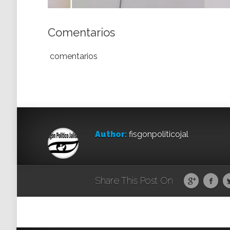
Comentarios
comentarios
Author:
fisgonpoliticojal
Share This Post On