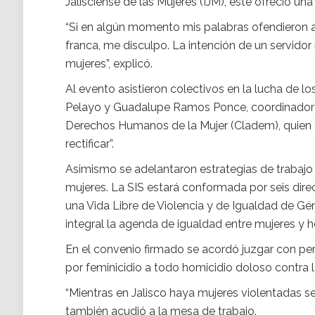
Jalisciense de las Mujeres (IJM), este ofreció una
“Si en algún momento mis palabras ofendieron 
franca, me disculpo. La intención de un servid
mujeres”, explicó.
Al evento asistieron colectivos en la lucha de los
Pelayo y Guadalupe Ramos Ponce, coordinadora 
Derechos Humanos de la Mujer (Cladem), quien a
rectificar”.
Asimismo se adelantaron estrategias de trabajo
mujeres. La SIS estará conformada por seis dire
una Vida Libre de Violencia y de Igualdad de 
integral la agenda de igualdad entre mujeres 
En el convenio firmado se acordó juzgar con pe
por feminicidio a todo homicidio doloso contra l
“Mientras en Jalisco haya mujeres violentadas s
también acudió a la mesa de trabajo.