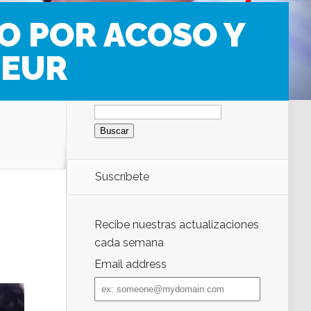
O POR ACOSO Y
TEUR
Buscar:
Suscríbete
Recibe nuestras actualizaciones
cada semana
Email address
Email
address