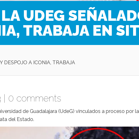
 LA UDEG SEÑALAD
IA, TRABAJA EN SI
 DESPOJO A ICONIA, TRABAJA
 |
0 comments
Universidad de Guadalajara (UdeG) vinculados a proceso por la
rata del Estado.