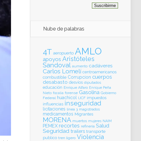
Nube de palabras
AMLO
4T
aeropuerto
Aristóteles
apoyos
Sandoval
cadáveres
aumento
Carlos Lomelí
centroamericanos
cuerpos
Corrupcion
combustible
desabasto
desvíos
diputados
educación
Enrique Alfaro
Enrique Peña
Gasolina
forense
Gobierno
Nieto
fiscalia
huachicol
impuestos
Federal
IJCF
inseguridad
influencias
licitaciones
línea 3
magistrados
medicamentos
Migrantes
MORENA
muertos
mujeres
NAIM
recortes
Salud
PEMEX
refinería
Seguridad
trailers
transporte
Violencia
publico
tren ligero