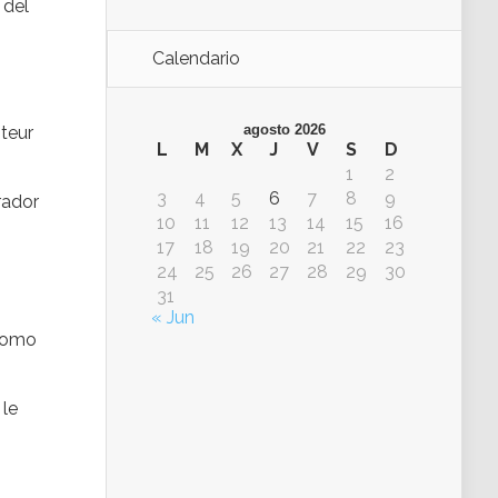
 del
Calendario
agosto 2026
teur
L
M
X
J
V
S
D
1
2
3
4
5
6
7
8
9
rador
10
11
12
13
14
15
16
17
18
19
20
21
22
23
24
25
26
27
28
29
30
31
« Jun
 como
 le