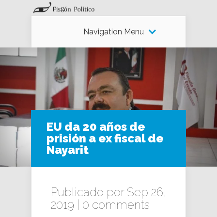
Navigation Menu
EU da 20 años de
prisión a ex fiscal de
Nayarit
Publicado por Sep 26,
2019 |
0 comments