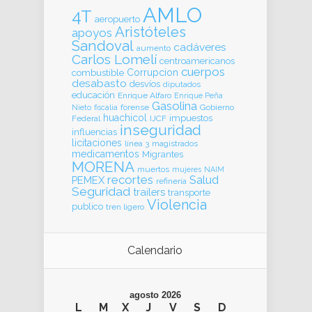
AMLO
4T
aeropuerto
Aristóteles
apoyos
Sandoval
cadáveres
aumento
Carlos Lomelí
centroamericanos
cuerpos
Corrupcion
combustible
desabasto
desvíos
diputados
educación
Enrique Alfaro
Enrique Peña
Gasolina
forense
Gobierno
Nieto
fiscalia
huachicol
impuestos
Federal
IJCF
inseguridad
influencias
licitaciones
línea 3
magistrados
medicamentos
Migrantes
MORENA
muertos
mujeres
NAIM
recortes
Salud
PEMEX
refinería
Seguridad
trailers
transporte
Violencia
publico
tren ligero
Calendario
agosto 2026
L
M
X
J
V
S
D