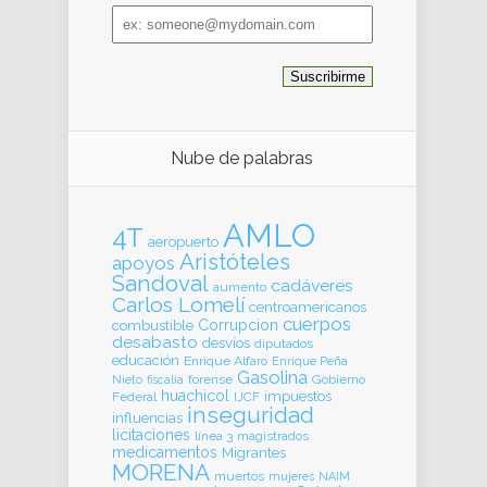
Email
address
Nube de palabras
AMLO
4T
aeropuerto
Aristóteles
apoyos
Sandoval
cadáveres
aumento
Carlos Lomelí
centroamericanos
cuerpos
Corrupcion
combustible
desabasto
desvíos
diputados
educación
Enrique Alfaro
Enrique Peña
Gasolina
forense
Gobierno
Nieto
fiscalia
huachicol
impuestos
Federal
IJCF
inseguridad
influencias
licitaciones
línea 3
magistrados
medicamentos
Migrantes
MORENA
muertos
mujeres
NAIM