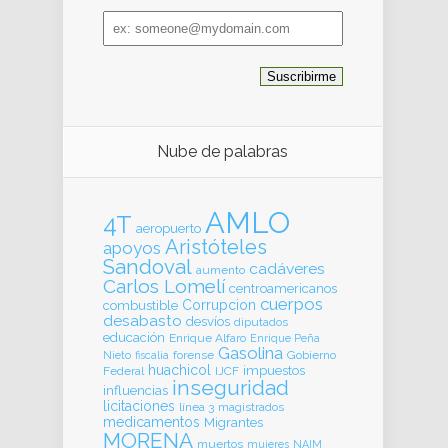
Email
address
Nube de palabras
AMLO
4T
aeropuerto
Aristóteles
apoyos
Sandoval
cadáveres
aumento
Carlos Lomelí
centroamericanos
cuerpos
Corrupcion
combustible
desabasto
desvíos
diputados
educación
Enrique Alfaro
Enrique Peña
Gasolina
forense
Gobierno
Nieto
fiscalia
huachicol
impuestos
Federal
IJCF
inseguridad
influencias
licitaciones
línea 3
magistrados
medicamentos
Migrantes
MORENA
muertos
mujeres
NAIM