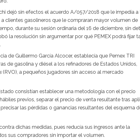
ero.
chi dejó sin efectos el acuerdo A/057/2018 que le impedía a 
les a clientes gasolineros que le compraran mayor volumen de
mpo, durante su sesión ordinaria del 16 de diciembre, sin det
robó la resolución sin argumentar por qué PEMEX podrá fijar ta
.
ncia de Guillermo García Alcocer, establecía que Pemex TRI
as de gasolina y diésel a los refinadores de Estados Unidos,
s
(RVO), a pequeños jugadores sin acceso al mercado
Estado consistían establecer una metodología con el precio
iles previos, separar el precio de venta resultante tras apli
precisar las pérdidas o ganancias resultantes del esquema d
o contra dichas medidas, pues reducía sus ingresos ante la
odos sus compradores sin importar el volumen.