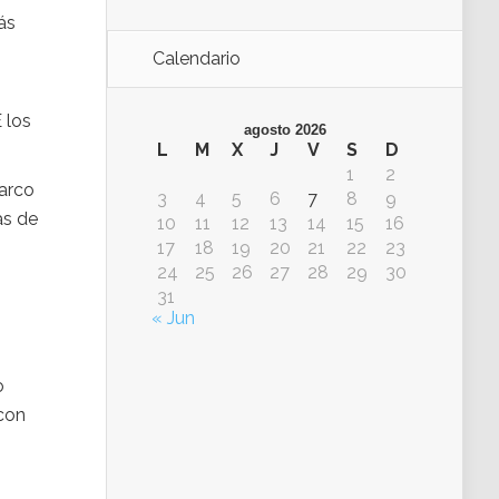
ás
Calendario
 los
agosto 2026
L
M
X
J
V
S
D
1
2
arco
3
4
5
6
7
8
9
as de
10
11
12
13
14
15
16
17
18
19
20
21
22
23
24
25
26
27
28
29
30
31
« Jun
o
con