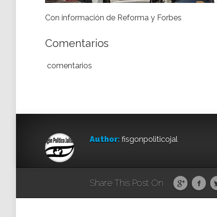
Con información de Reforma y Forbes
Comentarios
comentarios
Author:
fisgonpoliticojal
Share This Post On