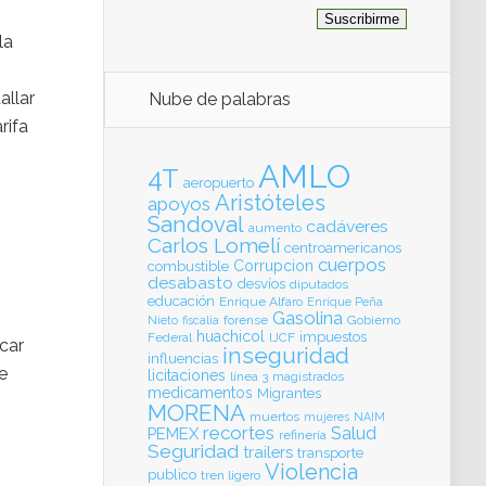
la
allar
Nube de palabras
rifa
AMLO
4T
aeropuerto
Aristóteles
apoyos
Sandoval
cadáveres
aumento
Carlos Lomelí
centroamericanos
cuerpos
Corrupcion
combustible
desabasto
desvíos
diputados
educación
Enrique Alfaro
Enrique Peña
Gasolina
forense
Gobierno
Nieto
fiscalia
huachicol
impuestos
Federal
IJCF
car
inseguridad
influencias
e
licitaciones
línea 3
magistrados
medicamentos
Migrantes
MORENA
muertos
mujeres
NAIM
recortes
Salud
PEMEX
refinería
Seguridad
trailers
transporte
Violencia
publico
tren ligero