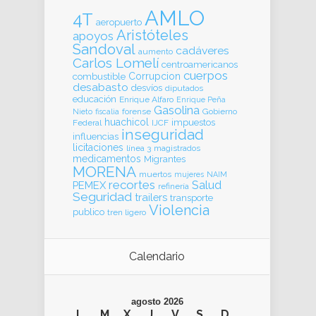
AMLO
4T
aeropuerto
Aristóteles
apoyos
Sandoval
cadáveres
aumento
Carlos Lomelí
centroamericanos
cuerpos
Corrupcion
combustible
desabasto
desvíos
diputados
educación
Enrique Alfaro
Enrique Peña
Gasolina
forense
Gobierno
Nieto
fiscalia
huachicol
impuestos
Federal
IJCF
inseguridad
influencias
licitaciones
línea 3
magistrados
medicamentos
Migrantes
MORENA
muertos
mujeres
NAIM
recortes
Salud
PEMEX
refinería
Seguridad
trailers
transporte
Violencia
publico
tren ligero
Calendario
agosto 2026
L
M
X
J
V
S
D