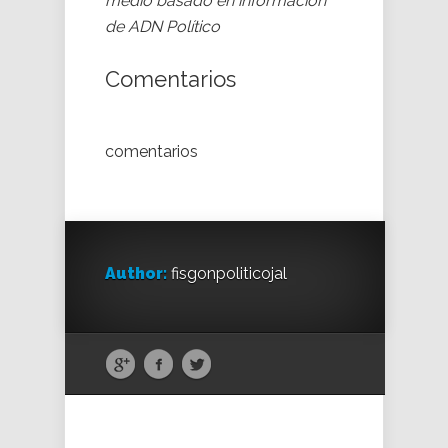
medio basado en información
de ADN Político
Comentarios
comentarios
Author:
fisgonpoliticojal