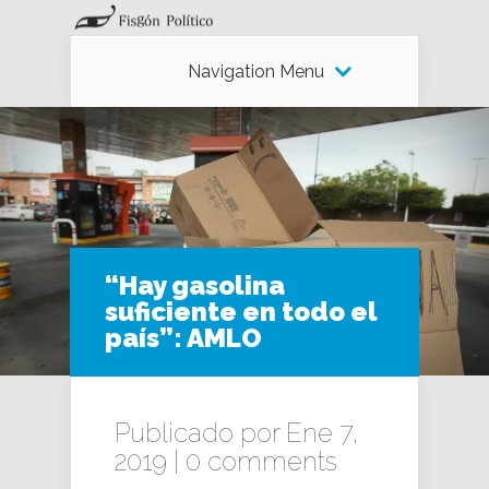
Navigation Menu
“Hay gasolina
suficiente en todo el
país”: AMLO
Publicado por Ene 7,
2019 |
0 comments