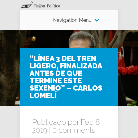
Navigation Menu
“LÍNEA 3 DEL TREN
LIGERO, FINALIZADA
ANTES DE QUE
TERMINE ESTE
SEXENIO” – CARLOS
LOMELÍ
Publicado por Feb 8,
2019 |
0 comments