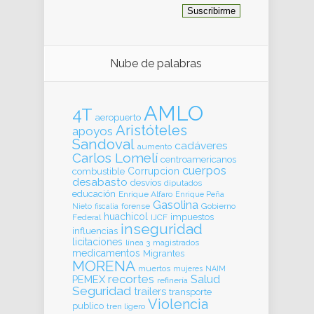
Nube de palabras
AMLO
4T
aeropuerto
Aristóteles
apoyos
Sandoval
cadáveres
aumento
Carlos Lomelí
centroamericanos
cuerpos
Corrupcion
combustible
desabasto
desvíos
diputados
educación
Enrique Alfaro
Enrique Peña
Gasolina
forense
Gobierno
Nieto
fiscalia
huachicol
impuestos
Federal
IJCF
inseguridad
influencias
licitaciones
línea 3
magistrados
medicamentos
Migrantes
MORENA
muertos
mujeres
NAIM
recortes
Salud
PEMEX
refinería
Seguridad
trailers
transporte
Violencia
publico
tren ligero