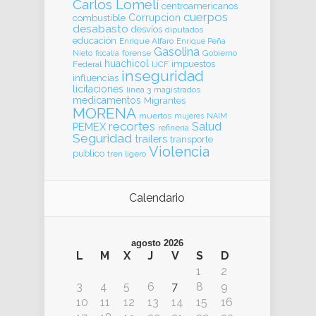
Carlos Lomelí
centroamericanos
cuerpos
Corrupcion
combustible
desabasto
desvíos
diputados
educación
Enrique Alfaro
Enrique Peña
Gasolina
forense
Gobierno
Nieto
fiscalia
huachicol
impuestos
Federal
IJCF
inseguridad
influencias
licitaciones
línea 3
magistrados
medicamentos
Migrantes
MORENA
muertos
mujeres
NAIM
recortes
Salud
PEMEX
refinería
Seguridad
trailers
transporte
Violencia
publico
tren ligero
Calendario
agosto 2026
L
M
X
J
V
S
D
1
2
3
4
5
6
7
8
9
10
11
12
13
14
15
16