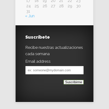
17
18
19
20
21
22
23
24
25
26
27
28
29
30
31
« Jun
Suscríbete
Recibe nuestras actualizaciones
cada semana
Email address
Email
address