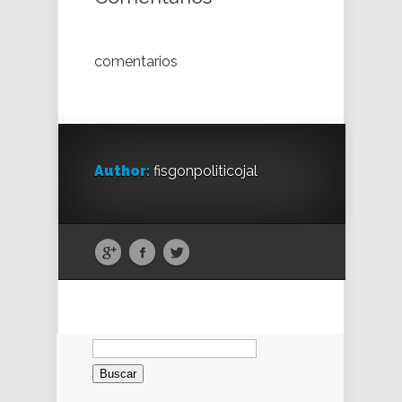
comentarios
Author:
fisgonpoliticojal
Buscar: