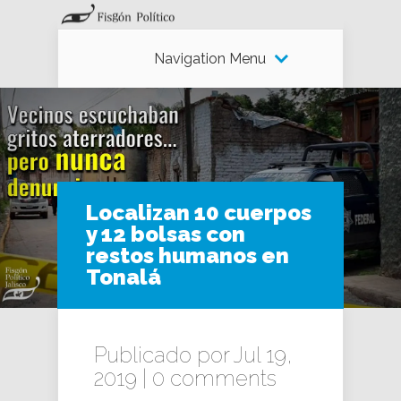
Navigation Menu
Localizan 10 cuerpos
y 12 bolsas con
restos humanos en
Tonalá
Publicado por Jul 19,
2019 |
0 comments