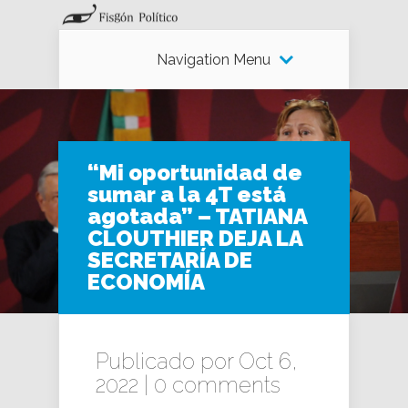
Navigation Menu
“Mi oportunidad de
sumar a la 4T está
agotada” – TATIANA
CLOUTHIER DEJA LA
SECRETARÍA DE
ECONOMÍA
Publicado por Oct 6,
2022 |
0 comments