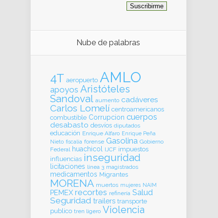
Nube de palabras
AMLO
4T
aeropuerto
Aristóteles
apoyos
Sandoval
cadáveres
aumento
Carlos Lomelí
centroamericanos
cuerpos
Corrupcion
combustible
desabasto
desvíos
diputados
educación
Enrique Alfaro
Enrique Peña
Gasolina
forense
Gobierno
Nieto
fiscalia
huachicol
impuestos
Federal
IJCF
inseguridad
influencias
licitaciones
línea 3
magistrados
medicamentos
Migrantes
MORENA
muertos
mujeres
NAIM
recortes
Salud
PEMEX
refinería
Seguridad
trailers
transporte
Violencia
publico
tren ligero