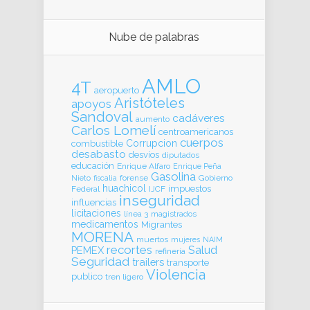
Nube de palabras
AMLO
4T
aeropuerto
Aristóteles
apoyos
Sandoval
cadáveres
aumento
Carlos Lomelí
centroamericanos
cuerpos
Corrupcion
combustible
desabasto
desvíos
diputados
educación
Enrique Alfaro
Enrique Peña
Gasolina
forense
Gobierno
Nieto
fiscalia
huachicol
impuestos
Federal
IJCF
inseguridad
influencias
licitaciones
línea 3
magistrados
medicamentos
Migrantes
MORENA
muertos
mujeres
NAIM
recortes
Salud
PEMEX
refinería
Seguridad
trailers
transporte
Violencia
publico
tren ligero