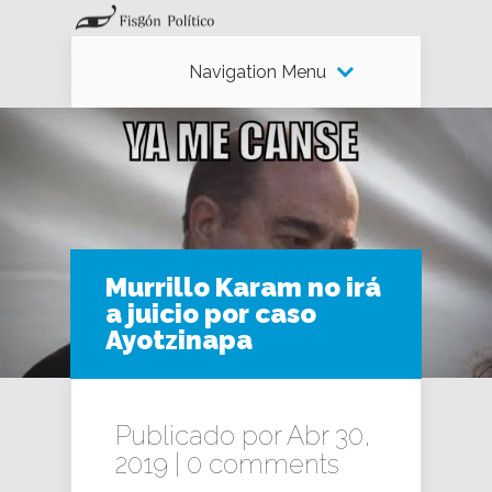
Navigation Menu
Murrillo Karam no irá
a juicio por caso
Ayotzinapa
Publicado por Abr 30,
2019 |
0 comments