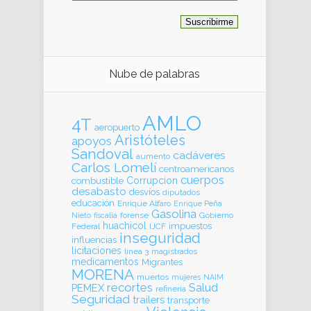
Nube de palabras
AMLO
4T
aeropuerto
Aristóteles
apoyos
Sandoval
cadáveres
aumento
Carlos Lomelí
centroamericanos
cuerpos
Corrupcion
combustible
desabasto
desvíos
diputados
educación
Enrique Alfaro
Enrique Peña
Gasolina
forense
Gobierno
Nieto
fiscalia
huachicol
impuestos
Federal
IJCF
inseguridad
influencias
licitaciones
línea 3
magistrados
medicamentos
Migrantes
MORENA
muertos
mujeres
NAIM
recortes
Salud
PEMEX
refinería
Seguridad
trailers
transporte