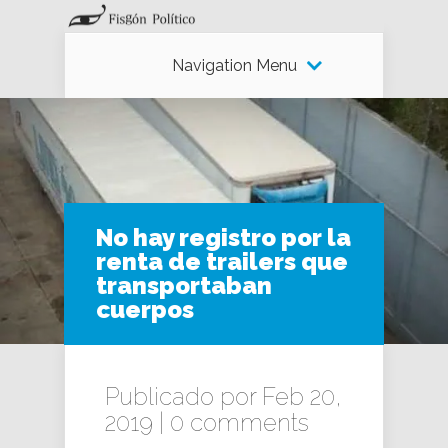
Navigation Menu
No hay registro por la
renta de trailers que
transportaban
cuerpos
Publicado por Feb 20,
2019 |
0 comments