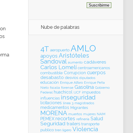
Nube de palabras
con
los
AMLO
4T
aeropuerto
forma
Aristóteles
apoyos
Sandoval
cadáveres
aumento
Carlos Lomelí
centroamericanos
cuerpos
Corrupcion
combustible
desabasto
desvíos
diputados
educación
Enrique Alfaro
Enrique Peña
Gasolina
forense
Gobierno
Nieto
fiscalia
huachicol
impuestos
Federal
IJCF
inseguridad
influencias
licitaciones
línea 3
magistrados
medicamentos
Migrantes
MORENA
muertos
mujeres
NAIM
recortes
Salud
PEMEX
refinería
Seguridad
trailers
transporte
Violencia
publico
tren ligero