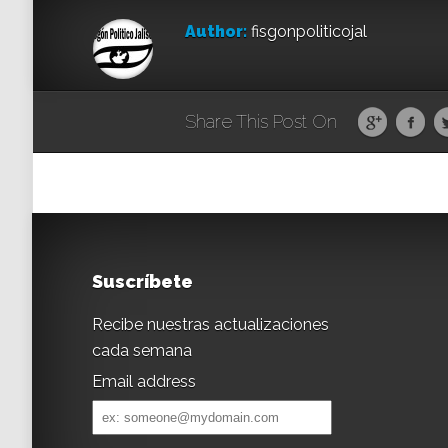
Author:
fisgonpoliticojal
Share This Post On
Suscríbete
Recibe nuestras actualizaciones
cada semana
Email address
Email
address