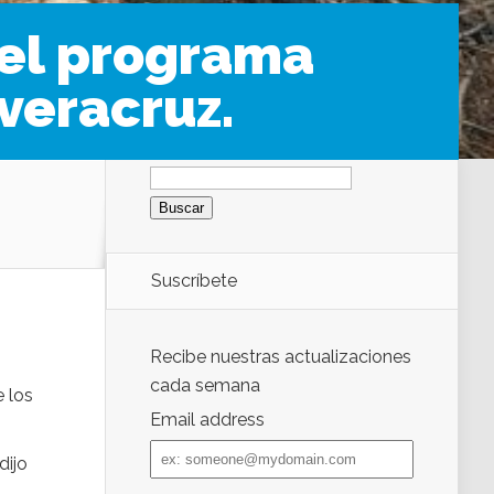
el programa
veracruz.
Buscar:
Suscríbete
Recibe nuestras actualizaciones
cada semana
e los
Email address
Email
dijo
address