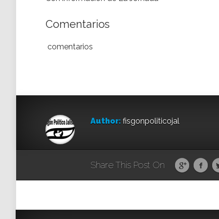
Comentarios
comentarios
Author:
fisgonpoliticojal
Share This Post On