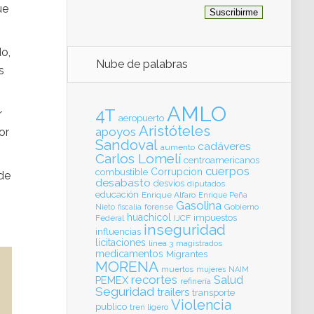
ue
do,
Nube de palabras
s
AMLO
4T
r
aeropuerto
Aristóteles
apoyos
or
Sandoval
cadáveres
aumento
Carlos Lomelí
centroamericanos
cuerpos
Corrupcion
combustible
 de
desabasto
desvíos
diputados
o
educación
Enrique Alfaro
Enrique Peña
Gasolina
forense
Gobierno
Nieto
fiscalia
huachicol
impuestos
Federal
IJCF
inseguridad
influencias
licitaciones
línea 3
magistrados
medicamentos
Migrantes
MORENA
muertos
mujeres
NAIM
recortes
Salud
PEMEX
refinería
Seguridad
trailers
transporte
Violencia
publico
tren ligero