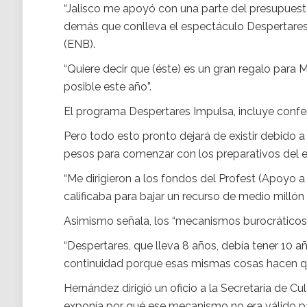
“Jalisco me apoyó con una parte del presupuesto
demás que conlleva el espectáculo Despertares, lo 
(ENB).
“Quiere decir que (éste) es un gran regalo par
posible este año”.
El programa Despertares Impulsa, incluye confere
Pero todo esto pronto dejará de existir debido 
pesos para comenzar con los preparativos del 
“Me dirigieron a los fondos del Profest (Apoyo a 
calificaba para bajar un recurso de medio millón
Asimismo señala, los “mecanismos burocráticos” 
“Despertares, que lleva 8 años, debía tener 10 a
continuidad porque esas mismas cosas hacen que
Hernández dirigió un oficio a la Secretaria de Cu
exponía por qué ese mecanismo no era válido p