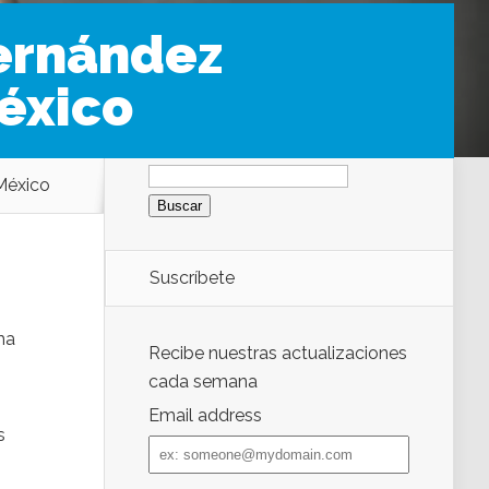
Hernández
éxico
Buscar:
 México
Suscríbete
ma
Recibe nuestras actualizaciones
cada semana
Email address
s
Email
address