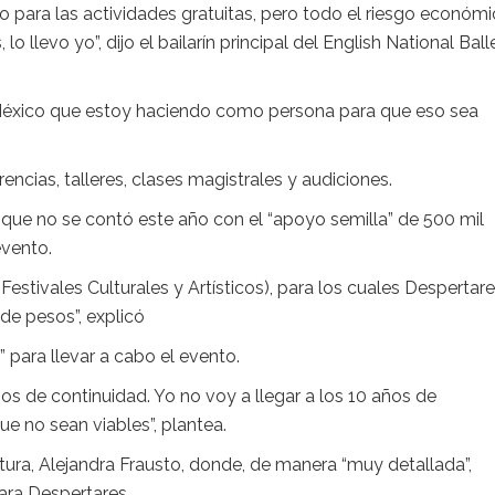
 para las actividades gratuitas, pero todo el riesgo económi
llevo yo”, dijo el bailarín principal del English National Ball
a México que estoy haciendo como persona para que eso sea
ncias, talleres, clases magistrales y audiciones.
a que no se contó este año con el “apoyo semilla” de 500 mil
evento.
Festivales Culturales y Artísticos), para los cuales Despertar
 de pesos”, explicó
para llevar a cabo el evento.
ños de continuidad. Yo no voy a llegar a los 10 años de
 no sean viables”, plantea.
ltura, Alejandra Frausto, donde, de manera “muy detallada”,
ara Despertares.