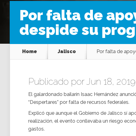
Por falta de ap
despide su prog
Home
Jalisco
Por falta de apoy
Publicado por Jun 18, 2019
El galardonado bailarín Isaac Hernández anunció
“Despertares” por falta de recursos federales.
Explicó que aunque el Gobierno de Jalisco sí ap
realización, el evento conllevaba un riesgo eco
gastos.