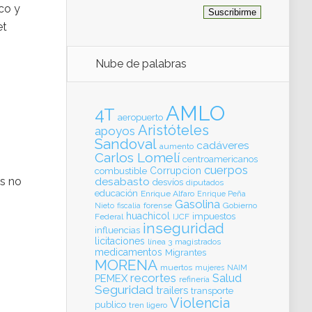
co y
et
Nube de palabras
AMLO
4T
aeropuerto
Aristóteles
apoyos
Sandoval
cadáveres
aumento
Carlos Lomelí
centroamericanos
cuerpos
Corrupcion
combustible
es no
desabasto
desvíos
diputados
educación
Enrique Alfaro
Enrique Peña
Gasolina
forense
Gobierno
Nieto
fiscalia
huachicol
impuestos
Federal
IJCF
inseguridad
influencias
licitaciones
línea 3
magistrados
medicamentos
Migrantes
MORENA
muertos
mujeres
NAIM
recortes
Salud
PEMEX
refinería
Seguridad
trailers
transporte
Violencia
publico
tren ligero