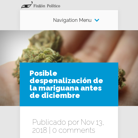
Navigation Menu
Posible
despenalización de
la mariguana antes
de diciembre
Publicado por Nov 13,
2018 |
0 comments