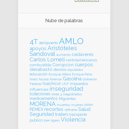
Nube de palabras
AMLO
4T
aeropuerto
Aristóteles
apoyos
Sandoval
cadáveres
aumento
Carlos Lomelí
centroamericanos
cuerpos
Corrupcion
combustible
desabasto
desvíos
diputados
educación
Enrique Alfaro
Enrique Peña
Gasolina
forense
Gobierno
Nieto
fiscalia
huachicol
impuestos
Federal
IJCF
inseguridad
influencias
licitaciones
línea 3
magistrados
medicamentos
Migrantes
MORENA
muertos
mujeres
NAIM
recortes
Salud
PEMEX
refinería
Seguridad
trailers
transporte
Violencia
publico
tren ligero