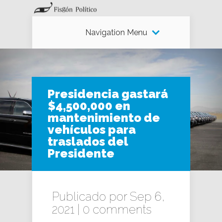
Navigation Menu
Presidencia gastará
$4,500,000 en
mantenimiento de
vehículos para
traslados del
Presidente
Publicado por Sep 6,
2021 |
0 comments