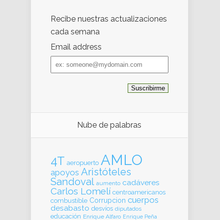
Recibe nuestras actualizaciones
cada semana
Email address
Email
address
Nube de palabras
AMLO
4T
aeropuerto
Aristóteles
apoyos
Sandoval
cadáveres
aumento
Carlos Lomelí
centroamericanos
cuerpos
Corrupcion
combustible
desabasto
desvíos
diputados
educación
Enrique Alfaro
Enrique Peña