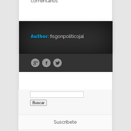
comentarios
Author:
fisgonpoliticojal
Buscar:
Suscríbete