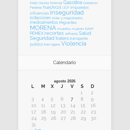
Gasolina
forense
Gobierno
Nieto
fiscalia
huachicol
impuestos
Federal
IJCF
inseguridad
influencias
licitaciones
línea 3
magistrados
medicamentos
Migrantes
MORENA
muertos
mujeres
NAIM
recortes
Salud
PEMEX
refinería
Seguridad
trailers
transporte
Violencia
publico
tren ligero
Calendario
agosto 2026
L
M
X
J
V
S
D
1
2
3
4
5
6
7
8
9
10
11
12
13
14
15
16
17
18
19
20
21
22
23
24
25
26
27
28
29
30
31