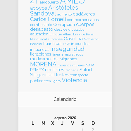
AMLO
4T
aeropuerto
Aristóteles
apoyos
Sandoval
cadáveres
aumento
Carlos Lomelí
centroamericanos
cuerpos
Corrupcion
combustible
desabasto
desvíos
diputados
educación
Enrique Alfaro
Enrique Peña
Gasolina
forense
Gobierno
Nieto
fiscalia
huachicol
impuestos
Federal
IJCF
inseguridad
influencias
licitaciones
línea 3
magistrados
medicamentos
Migrantes
MORENA
muertos
mujeres
NAIM
recortes
Salud
PEMEX
refinería
Seguridad
trailers
transporte
Violencia
publico
tren ligero
Calendario
agosto 2026
L
M
X
J
V
S
D
1
2