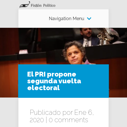
Navigation Menu
El PRI propone
segunda vuelta
electoral
Publicado por Ene 6,
2020 |
0 comments