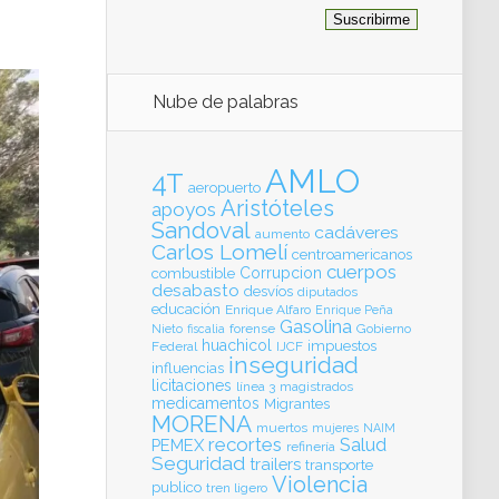
Nube de palabras
AMLO
4T
aeropuerto
Aristóteles
apoyos
Sandoval
cadáveres
aumento
Carlos Lomelí
centroamericanos
cuerpos
Corrupcion
combustible
desabasto
desvíos
diputados
educación
Enrique Alfaro
Enrique Peña
Gasolina
forense
Gobierno
Nieto
fiscalia
huachicol
impuestos
Federal
IJCF
inseguridad
influencias
licitaciones
línea 3
magistrados
medicamentos
Migrantes
MORENA
muertos
mujeres
NAIM
recortes
Salud
PEMEX
refinería
Seguridad
trailers
transporte
Violencia
publico
tren ligero