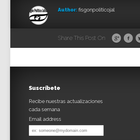
Author:
fisgonpoliticojal
Share This Post On
Suscríbete
Recibe nuestras actualizaciones
cada semana
Email address
Email
address