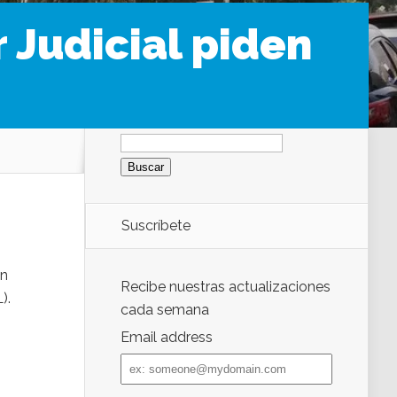
 Judicial piden
Buscar:
Suscríbete
un
Recibe nuestras actualizaciones
).
cada semana
Email address
Email
address