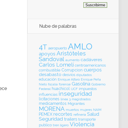
Nube de palabras
AMLO
4T
aeropuerto
Aristóteles
apoyos
Sandoval
cadáveres
aumento
Carlos Lomelí
centroamericanos
cuerpos
Corrupcion
combustible
desabasto
desvíos
diputados
educación
Enrique Alfaro
Enrique Peña
Gasolina
forense
Gobierno
Nieto
fiscalia
lece
huachicol
impuestos
Federal
IJCF
inseguridad
influencias
licitaciones
línea 3
magistrados
medicamentos
Migrantes
MORENA
muertos
mujeres
NAIM
recortes
Salud
PEMEX
refinería
Seguridad
trailers
transporte
Violencia
publico
tren ligero