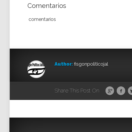
Comentarios
comentarios
Author:
fisgonpoliticojal
Share This Post On