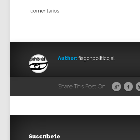
comentarios
Author:
fisgonpoliticojal
Share This Post On
Suscríbete