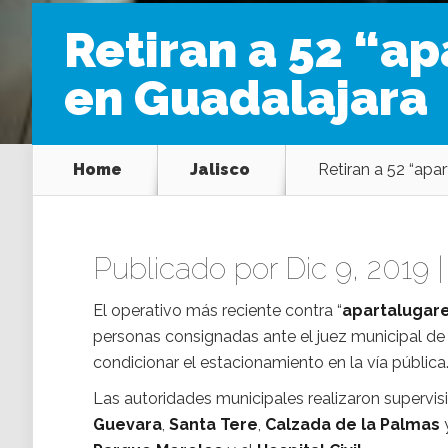
Retiran a 52 “a
en Guadalajara
Home
Jalisco
Retiran a 52 “apa
Publicado por Dic 9, 2019 
El operativo más reciente contra “
apartalugar
personas consignadas ante el juez municipal d
condicionar el estacionamiento en la vía pública
Las autoridades municipales realizaron supervis
Guevara
,
Santa Tere
,
Calzada de la Palmas