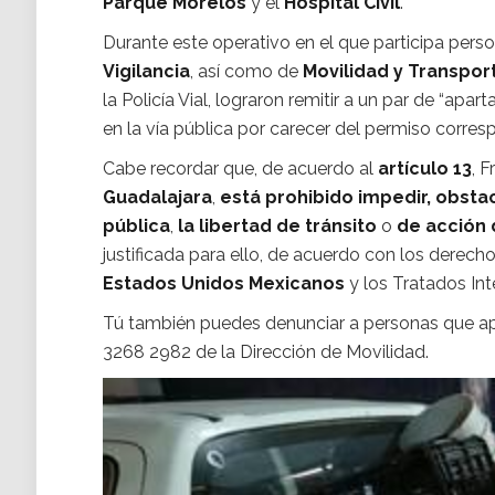
Parque Morelos
y el
Hospital Civil
.
Durante este operativo en el que participa perso
Vigilancia
, así como de
Movilidad y Transpor
la Policía Vial, lograron remitir a un par de “apa
en la vía pública por carecer del permiso corres
Cabe recordar que, de acuerdo al
artículo 13
, F
Guadalajara
,
está prohibido impedir, obstac
pública
,
la libertad de tránsito
o
de acción 
justificada para ello, de acuerdo con los dere
Estados Unidos Mexicanos
y los Tratados Int
Tú también puedes denunciar a personas que ap
3268 2982 de la Dirección de Movilidad.