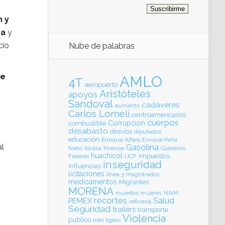
n y
ra
y
cio
Nube de palabras
de
AMLO
4T
aeropuerto
Aristóteles
apoyos
Sandoval
cadáveres
aumento
Carlos Lomelí
centroamericanos
cuerpos
Corrupcion
combustible
desabasto
desvíos
diputados
educación
Enrique Alfaro
Enrique Peña
al
Gasolina
forense
Gobierno
Nieto
fiscalia
huachicol
impuestos
Federal
IJCF
inseguridad
influencias
licitaciones
línea 3
magistrados
medicamentos
Migrantes
MORENA
muertos
mujeres
NAIM
recortes
Salud
PEMEX
refinería
Seguridad
trailers
transporte
Violencia
publico
tren ligero