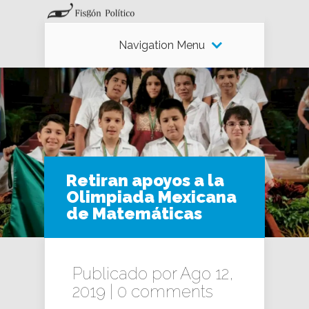
Navigation Menu
Retiran apoyos a la
Olimpiada Mexicana
de Matemáticas
Publicado por Ago 12,
2019 |
0 comments