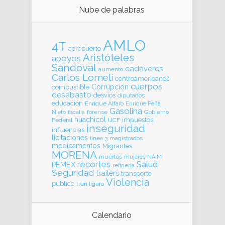
Nube de palabras
AMLO
4T
aeropuerto
Aristóteles
apoyos
Sandoval
cadáveres
aumento
Carlos Lomelí
centroamericanos
cuerpos
Corrupcion
combustible
desabasto
desvíos
diputados
educación
Enrique Alfaro
Enrique Peña
Gasolina
forense
Gobierno
Nieto
fiscalia
huachicol
impuestos
Federal
IJCF
inseguridad
influencias
licitaciones
línea 3
magistrados
medicamentos
Migrantes
MORENA
muertos
mujeres
NAIM
recortes
Salud
PEMEX
refinería
Seguridad
trailers
transporte
Violencia
publico
tren ligero
Calendario